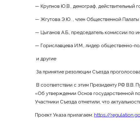
— Крупнов Ю.В., демограф, действительный г
— Жгутова Э.Ю. , член Общественной Палаты
— Цыганов А.Б., председатель комиссии по
— Гориславцева И.М., лидер общественно-п
и другие
За принятие резолюции Съезда проголосова
В соответствии с этим Президенту РФ В.В. П
«Об утверждении Основ государственной по
Участники Съезда отметили, что актуальнос
Проект Указа прилагаем:
https://regulation.