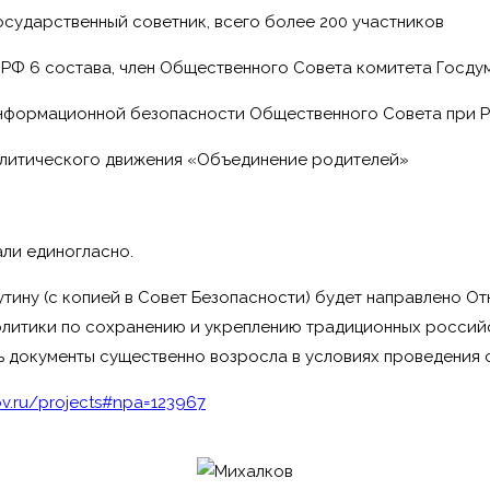
осударственный советник, всего более 200 участников
 РФ 6 состава, член Общественного Совета комитета Госду
 информационной безопасности Общественного Совета при
олитического движения «Объединение родителей»
ли единогласно.
утину (с копией в Совет Безопасности) будет направлено О
литики по сохранению и укреплению традиционных российс
ть документы существенно возросла в условиях проведения
gov.ru/projects#npa=123967