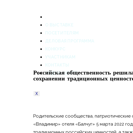
.
О ВЫСТАВКЕ
ПОСЕТИТЕЛЯМ
ДЕЛОВАЯ ПРОГРАММА
КОНКУРС
УЧАСТНИКАМ
КОНТАКТЫ
Российская общественность решила
МЕДИА-ЦЕНТР
сохранении традиционных ценносте
X
Родительские сообщества, патриотические о
«Владимир» отеля «Балчуг» 5 марта 2022 го
традиционных российских ценностей, а так