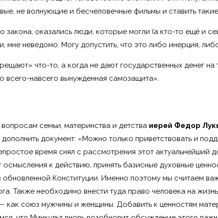
вые, не волнующие и бесчеловечные фильмы и ставить такие
о закона, оказались люди, которые могли (а кто-то ещё и с
, мне неведомо. Могу допустить, что это либо инерция, либ
апрещают» что-то, а когда не дают государственных денег на
о всего-навсего вынужденная самозащита».
вопросам семьи, материнства и детства
иерей Федор Лук
 дополнить документ: «Можно только приветствовать и подд
епростое время снял с рассмотрения этот актуальнейший до
 осмысления к действию, принять базисные духовные ценнос
 в обновленной Конституции. Именно поэтому мы считаем ва
Бога. Также необходимо внести туда право человека на жизнь
— как союз мужчины и женщины. Добавить к ценностям мате
мся, что Минкульт вновь возобновит обсуждение этого важ