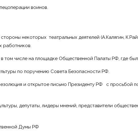
спецоперации воинов.
тороны некоторых театральных деятелей (А.Калягин, К.Райк
х работников.
в том числе на площадке Общественной Палаты РФ, где бы
льтуры по поручению Совета Безопасности РФ.
езолюция и открытое письмо Президенту РФ с просьбой п
льтуры, депутаты, лидеры мнений, представители обществен
ственной Думы РФ