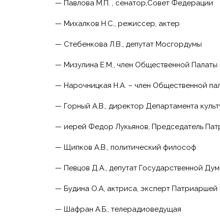
— Павлова М.П. , сенатор,Совет Федерации
— Михалков Н.С., режиссер, актер
— Стебенкова Л.В., депутат Мосгордумы
— Мизулина Е.М., член Общественной Палаты
— Нарочницкая Н.А. – член Общественной па
— Горный А.В., директор Департамента кул
— иерей Федор Лукьянов, Председатель Пат
— Щипков А.В., политический философ
— Певцов Д.А., депутат Государственной Ду
— Будина О.А, актриса, эксперт Патриаршей
— Шафран А.Б., телерадиоведущая