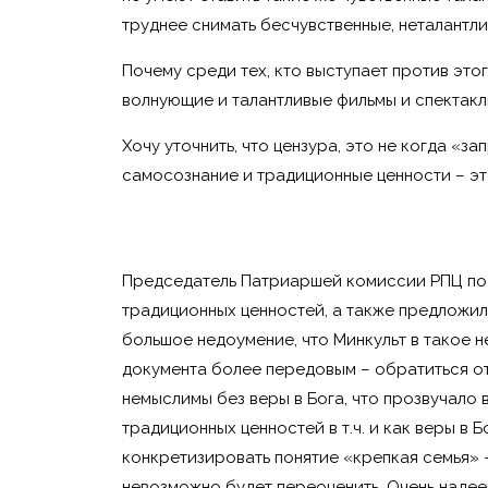
труднее снимать бесчувственные, неталантли
Почему среди тех, кто выступает против этог
волнующие и талантливые фильмы и спектакли
Хочу уточнить, что цензура, это не когда «з
самосознание и традиционные ценности – эт
Председатель Патриаршей комиссии РПЦ по 
традиционных ценностей, а также предложил
большое недоумение, что Минкульт в такое н
документа более передовым – обратиться от
немыслимы без веры в Бога, что прозвучало
традиционных ценностей в т.ч. и как веры в 
конкретизировать понятие «крепкая семья» 
невозможно будет переоценить. Очень надее