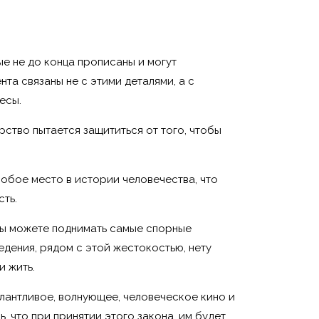
е не до конца прописаны и могут
та связаны не с этими деталями, а с
есы.
арство пытается защититься от того, чтобы
особое место в истории человечества, что
сть.
 Вы можете поднимать самые спорные
едения, рядом с этой жестокостью, нету
и жить.
алантливое, волнующее, человеческое кино и
, что при принятии этого закона, им будет