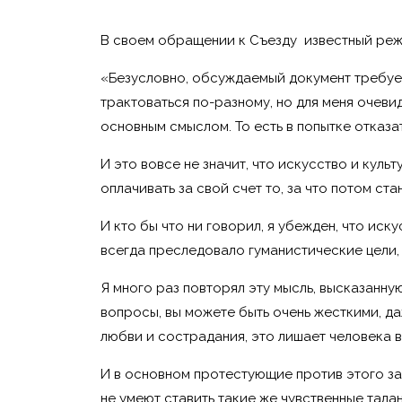
В своем обращении к Съезду известный ре
«Безусловно, обсуждаемый документ требует 
трактоваться по-разному, но для меня очеви
основным смыслом. То есть в попытке отказ
И это вовсе не значит, что искусство и куль
оплачивать за свой счет то, за что потом ст
И кто бы что ни говорил, я убежден, что ис
всегда преследовало гуманистические цели, 
Я много раз повторял эту мысль, высказанн
вопросы, вы можете быть очень жесткими, да
любви и сострадания, это лишает человека в
И в основном протестующие против этого зак
не умеют ставить такие же чувственные талан