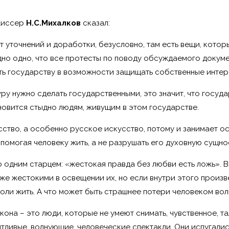
жиссер
Н.С.Михалков
сказал:
уточнений и доработки, безусловно, там есть вещи, которы
дно одно, что все протесты по поводу обсуждаемого докумен
ать государству в возможности защищать собственные интер
туру нужно сделать государственными, это значит, что госуд
ановится стыдно людям, живущим в этом государстве.
кусство, а особенно русское искусство, потому и занимает 
помогая человеку жить, а не разрушать его духовную сущно
ую одним старцем: «жестокая правда без любви есть ложь».
же жестокими в освещении их, но если внутри этого произв
оли жить. А что может быть страшнее потери человеком вол
она – это люди, которые не умеют снимать, чувственное, т
тливые, волнующие, человеческие спектакли. Они испугались