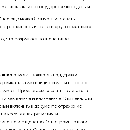
 же спектакли на государственные деньги.
ейчас ещё может) снимать и ставить
о страх выпасть из телеги «рукопожатных».
 то, что разрушает национальное
ьянов
отметил важность поддержки
ерживать такую инициативу – и вызывает
кумент. Предлагаем сделать текст этого
ти как вечные и неизменные. Эти ценности
жным включить в документе отражение
 на всех этапах развития, и
ринство и отцовство. Эти огромные шаги
ного документа. Снятие с рассмотрение