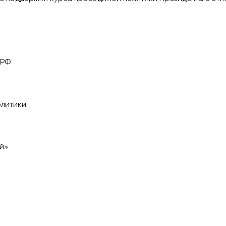
 РФ
олитики
ей»