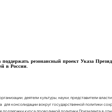
 поддержать резонансный проект Указа Презид
й в России.
рганизации, деятели культуры, науки, представители влас
да для консолидации вокруг государственной политики сох
же поддержки курса проводимой политики Президента в от